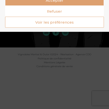
Accepter
Nous contacter
Refuser
Voir les préférences
Suivez-nous
Vignobles Martial & Dulor ©2024
- Réalisation : Agence CDO
Politique de confidentialité
Mentions Légales
Conditions générale de vente